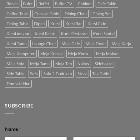
Bench
Bufet
Buffet
Buffet TV
Cabinet
Cafe Table
Coffee Table
Console Table
Dining Chair
Dining Set
Dining Table
Dipan
Kursi
Kursi Bar
Kursi Cafe
Kursi makan
Kursi Resto
Kursi Restoran
Kursi Santai
Kursi Tamu
Lounge Chair
Meja Cafe
Meja Foyer
Meja Kerja
Meja Komputer
Meja Konsol
Meja Konsul
Meja Makan
Meja Sofa
Meja Tamu
Meja Teh
Nakas
Sideboard
Side Table
Sofa
Sofa 2 Dudukan
Stool
Tea Table
Tempat tidur
SUBSCRIBE
Name
*