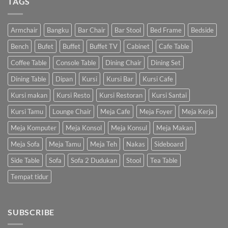
TAGS
Armchair
Bangku
Bar Chair
Bar Stool
Bed Frame
Bedside
Bench
Bufet
Buffet
Buffet TV
Cabinet
Cafe Table
Coffee Table
Console Table
Dining Chair
Dining Set
Dining Table
Dipan
Kursi
Kursi Bar
Kursi Cafe
Kursi makan
Kursi Resto
Kursi Restoran
Kursi Santai
Kursi Tamu
Lounge Chair
Meja Cafe
Meja Foyer
Meja Kerja
Meja Komputer
Meja Konsol
Meja Konsul
Meja Makan
Meja Sofa
Meja Tamu
Meja Teh
Nakas
Sideboard
Side Table
Sofa
Sofa 2 Dudukan
Stool
Tea Table
Tempat tidur
SUBSCRIBE