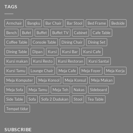
TAGS
Armchair
Bangku
Bar Chair
Bar Stool
Bed Frame
Bedside
Bench
Bufet
Buffet
Buffet TV
Cabinet
Cafe Table
Coffee Table
Console Table
Dining Chair
Dining Set
Dining Table
Dipan
Kursi
Kursi Bar
Kursi Cafe
Kursi makan
Kursi Resto
Kursi Restoran
Kursi Santai
Kursi Tamu
Lounge Chair
Meja Cafe
Meja Foyer
Meja Kerja
Meja Komputer
Meja Konsol
Meja Konsul
Meja Makan
Meja Sofa
Meja Tamu
Meja Teh
Nakas
Sideboard
Side Table
Sofa
Sofa 2 Dudukan
Stool
Tea Table
Tempat tidur
SUBSCRIBE