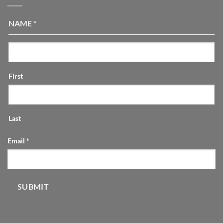
NAME
*
First
Last
Email
*
SUBMIT