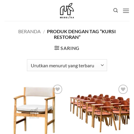
Skip
to
content
BERANDA
/
PRODUK DENGAN TAG “KURSI
RESTORAN”
SARING
Add to
Add to
wishlist
wishlist