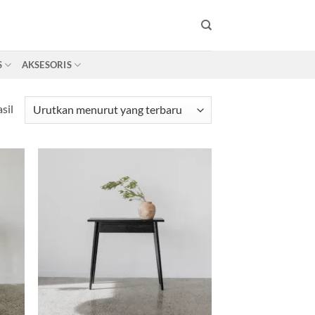
S
AKSESORIS
Diurutkan
sil
menurut
yang
terbaru
d to
Add to
hlist
wishlist