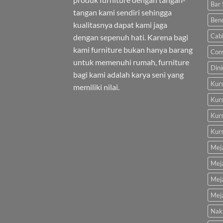
Bar 
tangan kami sendiri sehingga
Ben
kualitasnya dapat kami jaga
Cab
dengan sepenuh hati. Karena bagi
kami furniture bukan hanya barang
Cons
untuk memenuhi rumah, furniture
Dini
bagi kami adalah karya seni yang
Kurs
memiliki nilai.
Kur
Kurs
Kur
Mej
Mej
Mej
Mej
Nak