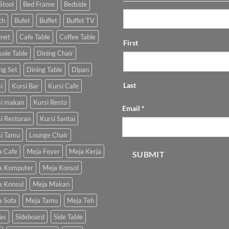
Stool
Bed Frame
Bedside
ch
Bufet
Buffet
Buffet TV
inet
Cafe Table
Coffee Table
First
ole Table
Dining Chair
ng Set
Dining Table
Dipan
Last
i
Kursi Bar
Kursi Cafe
si makan
Kursi Resto
Email
*
i Restoran
Kursi Santai
si Tamu
Lounge Chair
a Cafe
Meja Foyer
Meja Kerja
SUBMIT
a Komputer
Meja Konsol
a Konsul
Meja Makan
a Sofa
Meja Tamu
Meja Teh
as
Sideboard
Side Table