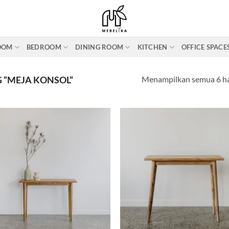
ROOM
BEDROOM
DINING ROOM
KITCHEN
OFFICE SPACE
Menampilkan semua 6 ha
 “MEJA KONSOL”
Add to
Ad
wishlist
wis