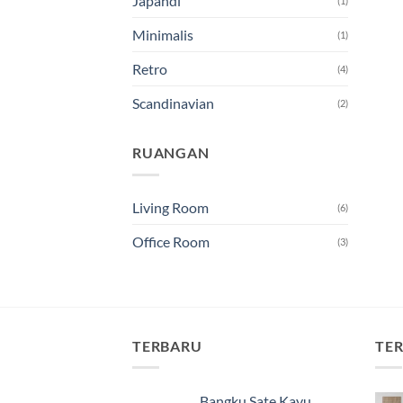
Japandi
(1)
Minimalis
(1)
Retro
(4)
Scandinavian
(2)
RUANGAN
Living Room
(6)
Office Room
(3)
TERBARU
TER
Bangku Sate Kayu