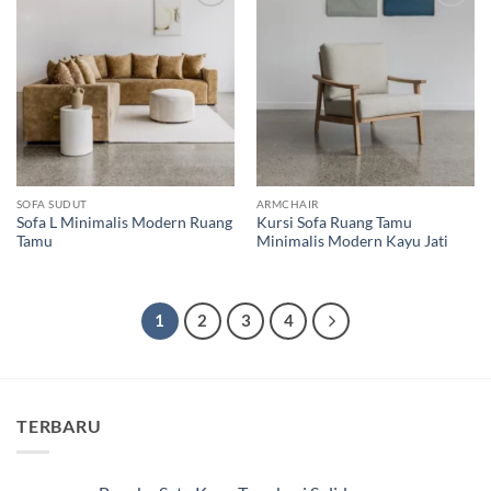
Add to
Add to
wishlist
wishlist
SOFA SUDUT
ARMCHAIR
Sofa L Minimalis Modern Ruang
Kursi Sofa Ruang Tamu
Tamu
Minimalis Modern Kayu Jati
1
2
3
4
TERBARU