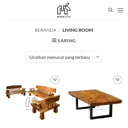
Skip
to
content
BERANDA
/
LIVING ROOM
SARING
Add to
Add to
wishlist
wishlist