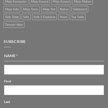
Meja Komputer
Meja Konsol
Meja Konsul
Meja Makan
Meja Sofa
Meja Tamu
Meja Teh
Nakas
Sideboard
Side Table
Sofa
Sofa 2 Dudukan
Stool
Tea Table
Tempat tidur
SUBSCRIBE
NAME
*
First
Last