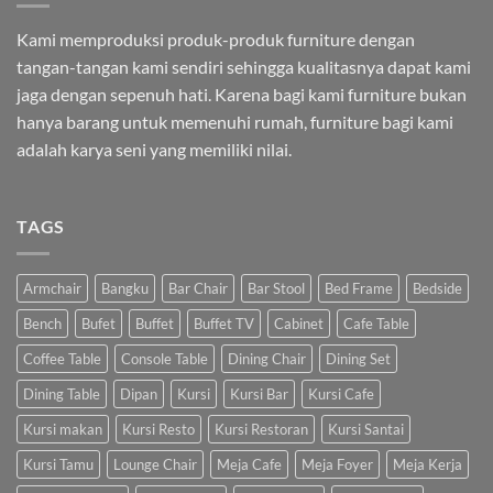
Kami memproduksi produk-produk furniture dengan
tangan-tangan kami sendiri sehingga kualitasnya dapat kami
jaga dengan sepenuh hati. Karena bagi kami furniture bukan
hanya barang untuk memenuhi rumah, furniture bagi kami
adalah karya seni yang memiliki nilai.
TAGS
Armchair
Bangku
Bar Chair
Bar Stool
Bed Frame
Bedside
Bench
Bufet
Buffet
Buffet TV
Cabinet
Cafe Table
Coffee Table
Console Table
Dining Chair
Dining Set
Dining Table
Dipan
Kursi
Kursi Bar
Kursi Cafe
Kursi makan
Kursi Resto
Kursi Restoran
Kursi Santai
Kursi Tamu
Lounge Chair
Meja Cafe
Meja Foyer
Meja Kerja