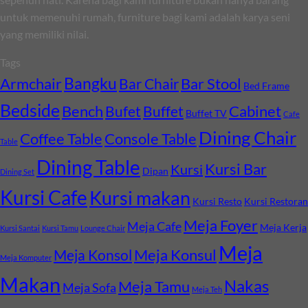
untuk memenuhi rumah, furniture bagi kami adalah karya seni
yang memiliki nilai.
Tags
Bangku
Armchair
Bar Stool
Bar Chair
Bed Frame
Bedside
Bench
Cabinet
Bufet
Buffet
Buffet TV
Cafe
Dining Chair
Coffee Table
Console Table
Table
Dining Table
Kursi Bar
Kursi
Dipan
Dining Set
Kursi Cafe
Kursi makan
Kursi Resto
Kursi Restoran
Meja Foyer
Meja Cafe
Meja Kerja
Kursi Santai
Kursi Tamu
Lounge Chair
Meja
Meja Konsul
Meja Konsol
Meja Komputer
Makan
Nakas
Meja Tamu
Meja Sofa
Meja Teh