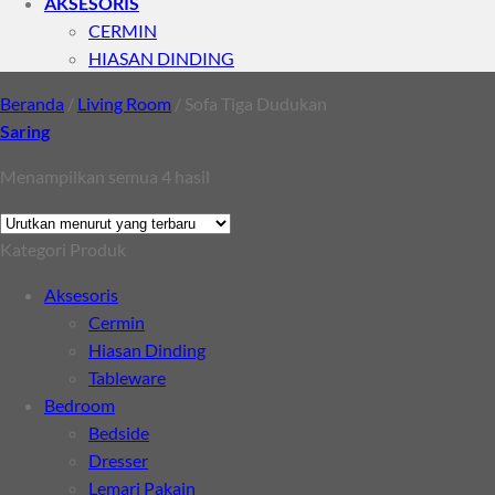
AKSESORIS
CERMIN
HIASAN DINDING
Beranda
/
Living Room
/
Sofa Tiga Dudukan
Saring
Diurutkan
Menampilkan semua 4 hasil
menurut
yang
Kategori Produk
terbaru
Aksesoris
Cermin
Hiasan Dinding
Tableware
Bedroom
Bedside
Dresser
Lemari Pakain