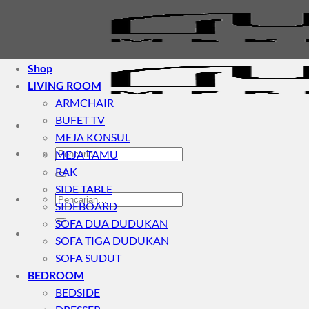
Skip
to
content
Shop
LIVING ROOM
ARMCHAIR
BUFET TV
MEJA KONSUL
Pencarian
MEJA TAMU
untuk:
RAK
SIDE TABLE
Pencarian
SIDEBOARD
untuk:
SOFA DUA DUDUKAN
SOFA TIGA DUDUKAN
SOFA SUDUT
BEDROOM
BEDSIDE