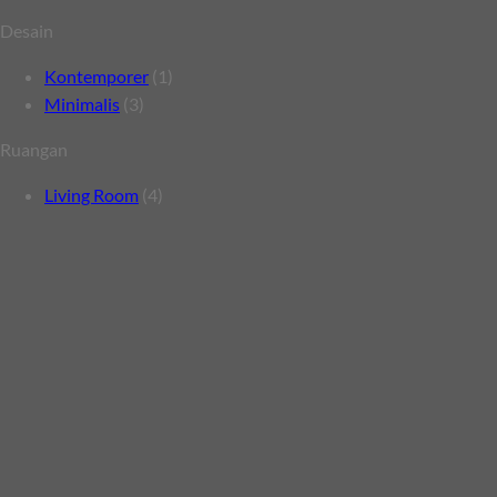
Desain
Kontemporer
(1)
Minimalis
(3)
Ruangan
Living Room
(4)