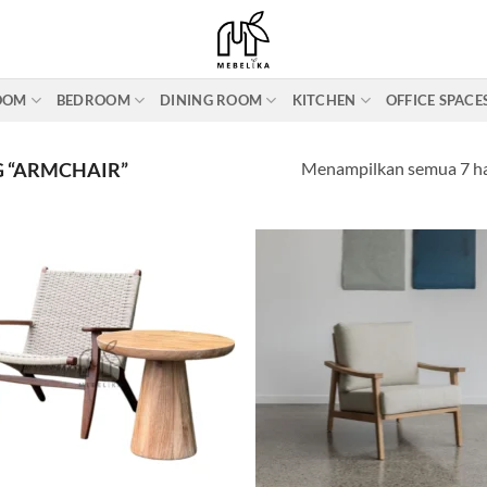
ROOM
BEDROOM
DINING ROOM
KITCHEN
OFFICE SPACE
Menampilkan semua 7 ha
 “ARMCHAIR”
Add to
Ad
wishlist
wis