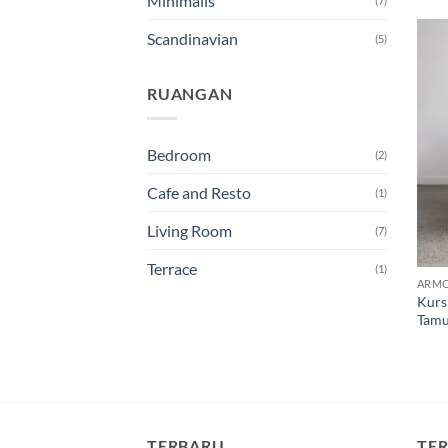
Minimalis
(7)
Scandinavian
(5)
RUANGAN
Bedroom
(2)
Cafe and Resto
(1)
Living Room
(7)
Terrace
(1)
ARMC
Kurs
Tam
TERBARU
TER