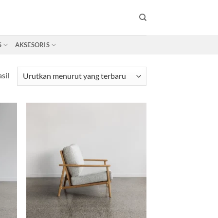
S
AKSESORIS
Diurutkan
sil
menurut
yang
terbaru
d to
Add to
hlist
wishlist