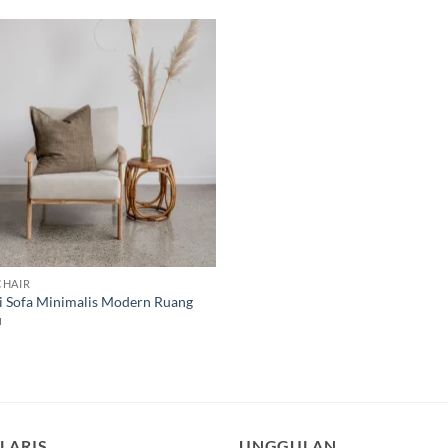
Add to
wishlist
HAIR
i Sofa Minimalis Modern Ruang
u
LARIS
UNGGULAN