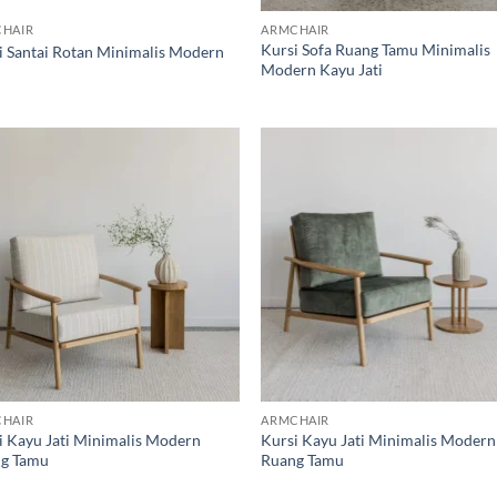
HAIR
ARMCHAIR
Kursi Sofa Ruang Tamu Minimalis
i Santai Rotan Minimalis Modern
Modern Kayu Jati
Add to
Ad
wishlist
wis
HAIR
ARMCHAIR
i Kayu Jati Minimalis Modern
Kursi Kayu Jati Minimalis Modern
g Tamu
Ruang Tamu