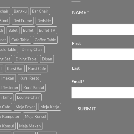
chair
Bangku
Bar Chair
NAME
*
Stool
Bed Frame
Bedside
ch
Bufet
Buffet
Buffet TV
inet
Cafe Table
Coffee Table
First
ole Table
Dining Chair
ng Set
Dining Table
Dipan
Last
i
Kursi Bar
Kursi Cafe
si makan
Kursi Resto
Email
*
i Restoran
Kursi Santai
si Tamu
Lounge Chair
a Cafe
Meja Foyer
Meja Kerja
SUBMIT
a Komputer
Meja Konsol
a Konsul
Meja Makan