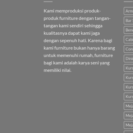
Kami memproduksi produk-
Arm
produk furniture dengan tangan-
Bar 
tangan kami sendiri sehingga
Ben
kualitasnya dapat kami jaga
Cab
dengan sepenuh hati. Karena bagi
kami furniture bukan hanya barang
Cons
untuk memenuhi rumah, furniture
Dini
bagi kami adalah karya seni yang
Kurs
memiliki nilai.
Kur
Kurs
Kur
Mej
Mej
Mej