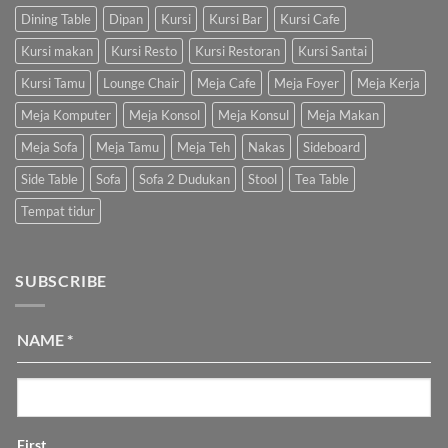
Dining Table
Dipan
Kursi
Kursi Bar
Kursi Cafe
Kursi makan
Kursi Resto
Kursi Restoran
Kursi Santai
Kursi Tamu
Lounge Chair
Meja Cafe
Meja Foyer
Meja Kerja
Meja Komputer
Meja Konsol
Meja Konsul
Meja Makan
Meja Sofa
Meja Tamu
Meja Teh
Nakas
Sideboard
Side Table
Sofa
Sofa 2 Dudukan
Stool
Tea Table
Tempat tidur
SUBSCRIBE
NAME
*
First