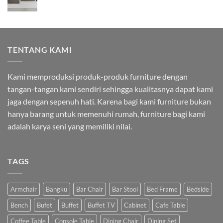
TENTANG KAMI
Kami memproduksi produk-produk furniture dengan
tangan-tangan kami sendiri sehingga kualitasnya dapat kami
jaga dengan sepenuh hati. Karena bagi kami furniture bukan
hanya barang untuk memenuhi rumah, furniture bagi kami
adalah karya seni yang memiliki nilai.
TAGS
Armchair
Bangku
Bar Chair
Bar Stool
Bed Frame
Bedside
Bench
Bufet
Buffet
Buffet TV
Cabinet
Cafe Table
Coffee Table
Console Table
Dining Chair
Dining Set