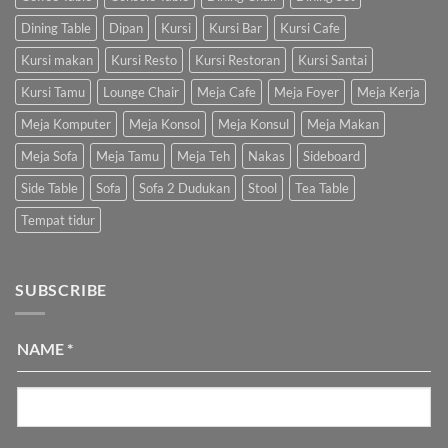
Dining Table
Dipan
Kursi
Kursi Bar
Kursi Cafe
Kursi makan
Kursi Resto
Kursi Restoran
Kursi Santai
Kursi Tamu
Lounge Chair
Meja Cafe
Meja Foyer
Meja Kerja
Meja Komputer
Meja Konsol
Meja Konsul
Meja Makan
Meja Sofa
Meja Tamu
Meja Teh
Nakas
Sideboard
Side Table
Sofa
Sofa 2 Dudukan
Stool
Tea Table
Tempat tidur
SUBSCRIBE
NAME
*