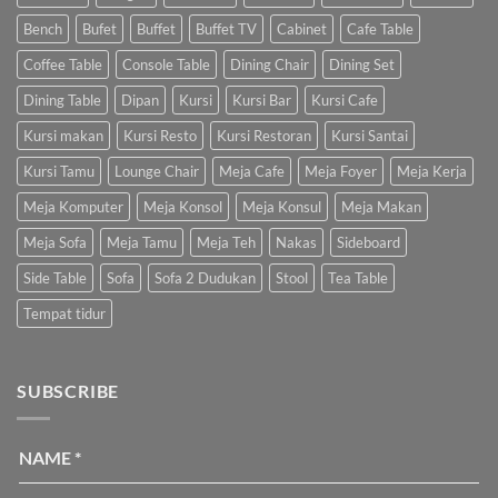
Bench
Bufet
Buffet
Buffet TV
Cabinet
Cafe Table
Coffee Table
Console Table
Dining Chair
Dining Set
Dining Table
Dipan
Kursi
Kursi Bar
Kursi Cafe
Kursi makan
Kursi Resto
Kursi Restoran
Kursi Santai
Kursi Tamu
Lounge Chair
Meja Cafe
Meja Foyer
Meja Kerja
Meja Komputer
Meja Konsol
Meja Konsul
Meja Makan
Meja Sofa
Meja Tamu
Meja Teh
Nakas
Sideboard
Side Table
Sofa
Sofa 2 Dudukan
Stool
Tea Table
Tempat tidur
SUBSCRIBE
NAME
*