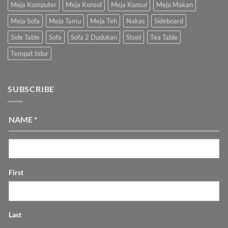
Meja Komputer
Meja Konsol
Meja Konsul
Meja Makan
Meja Sofa
Meja Tamu
Meja Teh
Nakas
Sideboard
Side Table
Sofa
Sofa 2 Dudukan
Stool
Tea Table
Tempat tidur
SUBSCRIBE
NAME
*
First
Last