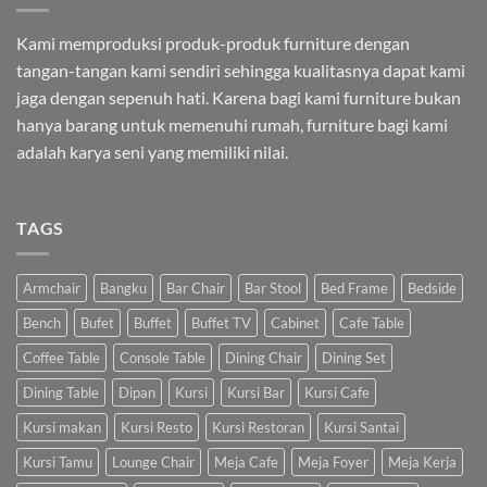
Kami memproduksi produk-produk furniture dengan
tangan-tangan kami sendiri sehingga kualitasnya dapat kami
jaga dengan sepenuh hati. Karena bagi kami furniture bukan
hanya barang untuk memenuhi rumah, furniture bagi kami
adalah karya seni yang memiliki nilai.
TAGS
Armchair
Bangku
Bar Chair
Bar Stool
Bed Frame
Bedside
Bench
Bufet
Buffet
Buffet TV
Cabinet
Cafe Table
Coffee Table
Console Table
Dining Chair
Dining Set
Dining Table
Dipan
Kursi
Kursi Bar
Kursi Cafe
Kursi makan
Kursi Resto
Kursi Restoran
Kursi Santai
Kursi Tamu
Lounge Chair
Meja Cafe
Meja Foyer
Meja Kerja