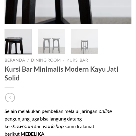
BERANDA
/
DINING ROOM
/
KURSI BAR
Kursi Bar Minimalis Modern Kayu Jati
Solid
Selain melakukan pembelian melalui jaringan
online
pengunjung juga bisa langung datang
ke
showroom
dan
workshop
kami di alamat
berikut
MEBELIKA