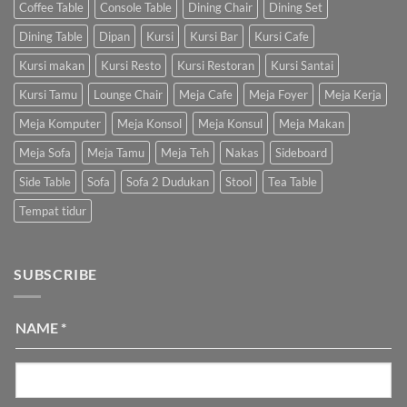
Coffee Table
Console Table
Dining Chair
Dining Set
Dining Table
Dipan
Kursi
Kursi Bar
Kursi Cafe
Kursi makan
Kursi Resto
Kursi Restoran
Kursi Santai
Kursi Tamu
Lounge Chair
Meja Cafe
Meja Foyer
Meja Kerja
Meja Komputer
Meja Konsol
Meja Konsul
Meja Makan
Meja Sofa
Meja Tamu
Meja Teh
Nakas
Sideboard
Side Table
Sofa
Sofa 2 Dudukan
Stool
Tea Table
Tempat tidur
SUBSCRIBE
NAME
*