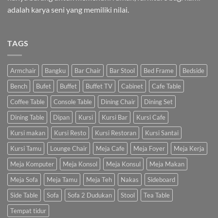
adalah karya seni yang memiliki nilai.
TAGS
Armchair
Bangku
Bar Chair
Bar Stool
Bed Frame
Bedside
Bench
Bufet
Buffet
Buffet TV
Cabinet
Cafe Table
Coffee Table
Console Table
Dining Chair
Dining Set
Dining Table
Dipan
Kursi
Kursi Bar
Kursi Cafe
Kursi makan
Kursi Resto
Kursi Restoran
Kursi Santai
Kursi Tamu
Lounge Chair
Meja Cafe
Meja Foyer
Meja Kerja
Meja Komputer
Meja Konsol
Meja Konsul
Meja Makan
Meja Sofa
Meja Tamu
Meja Teh
Nakas
Sideboard
Side Table
Sofa
Sofa 2 Dudukan
Stool
Tea Table
Tempat tidur