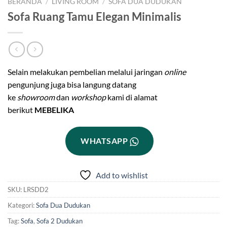
BERANDA
/
LIVING ROOM
/
SOFA DUA DUDUKAN
Sofa Ruang Tamu Elegan Minimalis
Selain melakukan pembelian melalui jaringan
online
pengunjung juga bisa langung datang
ke
showroom
dan
workshop
kami di alamat
berikut
MEBELIKA
WHATSAPP
Add to wishlist
SKU:
LRSDD2
Kategori:
Sofa Dua Dudukan
Tag:
Sofa
,
Sofa 2 Dudukan